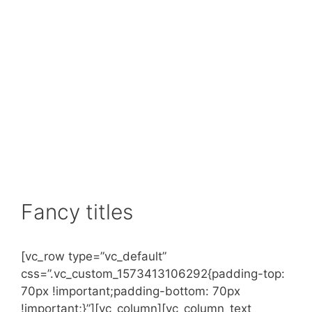
Fancy titles
[vc_row type=”vc_default”
css=”.vc_custom_1573413106292{padding-top:
70px !important;padding-bottom: 70px
!important;}”][vc_column][vc_column_text