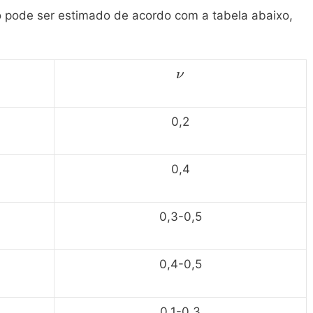
o pode ser estimado de acordo com a tabela abaixo,
\mathrm{\nu}
ν
0,2
0,4
0,3-0,5
0,4-0,5
0,1-0,3