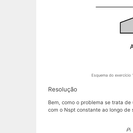
Esquema do exercício 
Resolução
Bem, como o problema se trata d
com o Nspt constante ao longo de s
\m
ρ
i