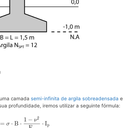
1
e uma camada
semi-infinita de argila sobreadensada
e
ua profundidade, iremos utilizar a seguinte fórmula:
2
1
−
athrm{\rho_i=\sigma\cdot
ν
=
⋅
B
⋅
⋅
I
σ
p
B\cdot\dfrac{1-\nu^2}
E