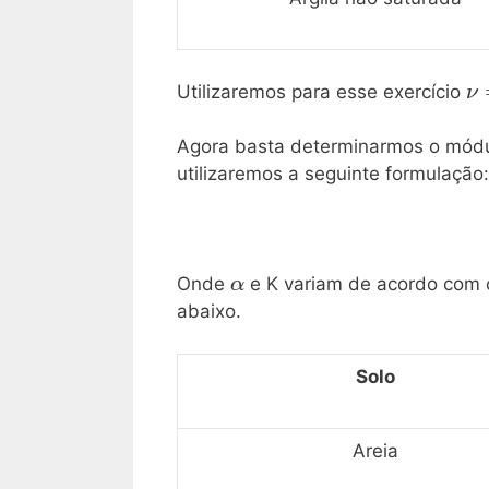
\
Utilizaremos para esse exercício
ν
Agora basta determinarmos o módu
utilizaremos a seguinte formulação:
\mathrm{\alpha}
Onde
e K variam de acordo com o
α
abaixo.
Solo
Areia