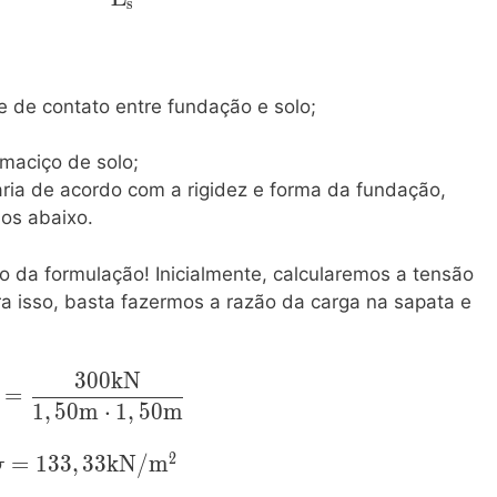
s
{E_s}\cdot I_p}
e de contato entre fundação e solo;
 maciço de solo;
 varia de acordo com a rigidez e forma da fundação,
dos abaixo.
o da formulação! Inicialmente, calcularemos a tensão
ra isso, basta fazermos a razão da carga na sapata e
3
0
0
k
N
mathrm{\sigma=\dfrac{300kN}
=
{1,50m\cdot1,50m}}
1
,
5
0
m
⋅
1
,
5
0
m
2
\mathrm{\sigma=133,33
=
1
3
3
,
3
3
k
N
/
m
σ
kN/m^2}