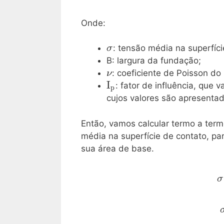
Onde:
\mathrm{\sigma}
: tensão média na superfíci
σ
B: largura da fundação;
\mathrm{\nu}
: coeficiente de Poisson do
ν
\mathrm{I_p}
I
: fator de influência, que
p
cujos valores são apresenta
Então, vamos calcular termo a term
média na superfície de contato, pa
sua área de base.
\
σ