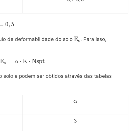
mathrm{\nu=0,5}
=
0
,
5
.
\mathrm{E_s}
E
lo de deformabilidade do solo
. Para isso,
s
\mathrm{E_s=\alpha\cdot
E
=
⋅
K
⋅
N
s
p
t
α
s
K \cdot Nspt}
 solo e podem ser obtidos através das tabelas
\mathrm{\alpha}
α
3