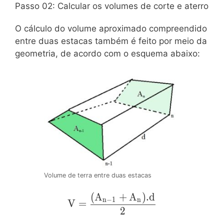
Passo 02: Calcular os volumes de corte e aterro
O cálculo do volume aproximado compreendido
entre duas estacas também é feito por meio da
geometria, de acordo com o esquema abaixo:
Volume de terra entre duas estacas
(
A
+
A
)
.
d
\mathrm{V=\dfrac{(A_{n-
n
−
1
n
V
=
1}+A_{n}).d}{2}}
2