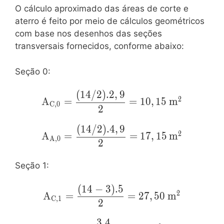
O cálculo aproximado das áreas de corte e
aterro é feito por meio de cálculos geométricos
com base nos desenhos das seções
transversais fornecidos, conforme abaixo:
Seção 0:
(
1
4
/
2
)
.
2
,
9
\mathrm{A_{C,0}=\dfrac{(14/2).2,9
2
A
=
=
1
0
,
1
5
m
C
,
0
{2}=10,15\:m^2}
2
(
1
4
/
2
)
.
4
,
9
\mathrm{A_{A,0}=\dfrac{(14/2).4,9
2
A
=
=
1
7
,
1
5
m
A
,
0
{2}=17,15\:m^2}
2
Seção 1:
(
1
4
−
3
)
.
5
\mathrm{A_{C,1}=\dfrac{(14-
2
A
=
=
2
7
,
5
0
m
C
,
1
3).5}{2}=27,50\:m^2}
2
3
.
4