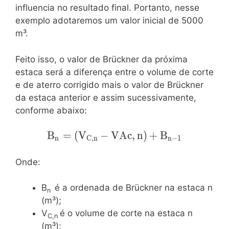
influencia no resultado final. Portanto, nesse
exemplo adotaremos um valor inicial de 5000
m³.
Feito isso, o valor de Brückner da próxima
estaca será a diferença entre o volume de corte
e de aterro corrigido mais o valor de Brückner
da estaca anterior e assim sucessivamente,
conforme abaixo:
B
\mathrm{B_n=
=
(
V
−
V
A
c
,
n
)
+
B
n
C
,
n
n
−
1
(V_{C,n}-
V{Ac,n})+B_{n-
Onde:
1}}
B
é a ordenada de Brückner na estaca n
n
(m³);
V
é o volume de corte na estaca n
C,n
(m³);