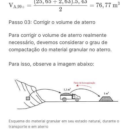
(
2
5
,
6
5
+
2
,
6
3
)
.
5
,
4
3
\mathrm{V_{A,99+}=\dfrac{(25,65+2,63).
3
V
=
=
7
6
,
7
7
m
A
,
9
9
+
{2}=76,77\:m^3}
2
Passo 03: Corrigir o volume de aterro
Para corrigir o volume de aterro realmente
necessário, devemos considerar o grau de
compactação do material granular no aterro.
Para isso, observe a imagem abaixo:
Esquema do material granular em seu estado natural, durante o
transporte e em aterro