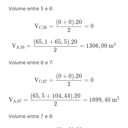
Volume entre 5 e 6:
(
0
+
0
)
.
2
0
\mathrm{V_{C,56}=\dfrac{(0+0)
V
=
=
0
C
,
5
6
{2}=0}
2
(
6
5
,
1
+
6
5
,
5
)
.
2
0
\mathrm{V_{A,56}=\dfrac{(65,1+65,5).2
3
V
=
=
1
3
0
6
,
0
0
m
A
,
5
6
{2}=1306,00\:m^3}
2
Volume entre 6 e 7:
(
0
+
0
)
.
2
0
\mathrm{V_{C,67}=\dfrac{(0+0)
V
=
=
0
C
,
6
7
{2}=0}
2
(
6
5
,
5
+
1
0
4
,
4
4
)
.
2
0
\mathrm{V_{A,67}=\dfrac{(65,5+104,44).
3
V
=
=
1
6
9
9
,
4
0
m
A
,
6
7
{2}=1699,40\:m^3}
2
Volume entre 7 e 8: