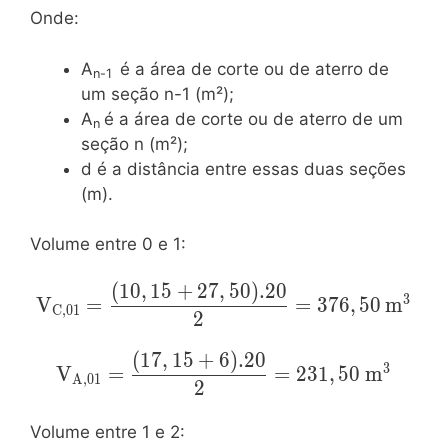
Onde:
A
é a área de corte ou de aterro de
n-1
um seção n-1 (m²);
A
é a área de corte ou de aterro de um
n
seção n (m²);
d é a distância entre essas duas seções
(m).
Volume entre 0 e 1:
(
1
0
,
1
5
+
2
7
,
5
0
)
.
2
0
\mathrm{V_{C,01}=\dfrac{(10,15+27,50).
3
V
=
=
3
7
6
,
5
0
m
C
,
0
1
{2}=376,50\:m^3}
2
(
1
7
,
1
5
+
6
)
.
2
0
\mathrm{V_{A,01}=\dfrac{(17,15+6).2
3
V
=
=
2
3
1
,
5
0
m
A
,
0
1
{2}=231,50\:m^3}
2
Volume entre 1 e 2: