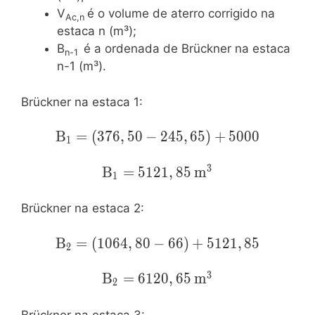
V
é o volume de aterro corrigido na
Ac,n
estaca n (m³);
B
é a ordenada de Brückner na estaca
n-1
n-1 (m³).
Brückner na estaca 1:
\mathrm{B_1=
B
=
(
3
7
6
,
5
0
−
2
4
5
,
6
5
)
+
5
0
0
0
1
(376,50-
245,65)+5000}
3
\mathrm{B_{1}=5121,85\:m^3
B
=
5
1
2
1
,
8
5
m
1
Brückner na estaca 2:
\mathrm{B_2=
B
=
(
1
0
6
4
,
8
0
−
6
6
)
+
5
1
2
1
,
8
5
2
(1064,80-
66)+5121,85}
3
\mathrm{B_{2}=6120,65\:m^3
B
=
6
1
2
0
,
6
5
m
2
Brückner na estaca 3: