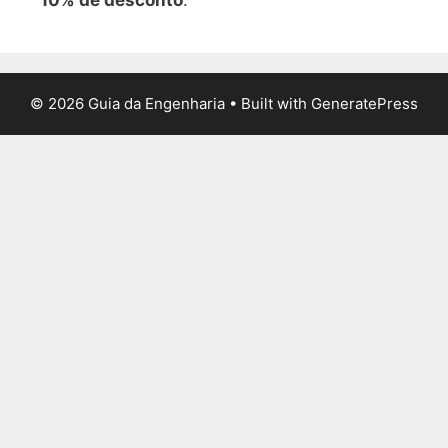
10% de desconto
.
© 2026 Guia da Engenharia
• Built with
GeneratePress