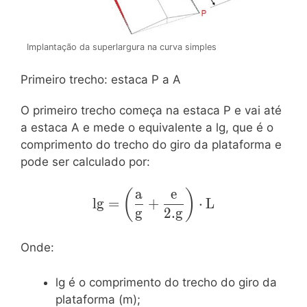
Implantação da superlargura na curva simples
Primeiro trecho: estaca P a A
O primeiro trecho começa na estaca P e vai até
a estaca A e mede o equivalente a lg, que é o
comprimento do trecho do giro da plataforma e
pode ser calculado por:
a
e
\mathrm{lg=\left(\dfrac{a}
(
)
l
g
=
+
⋅
L
{g}+\dfrac{e}
g
2
.
g
{2.g}\right)\cdot{L}}
Onde:
lg é o comprimento do trecho do giro da
plataforma (m);