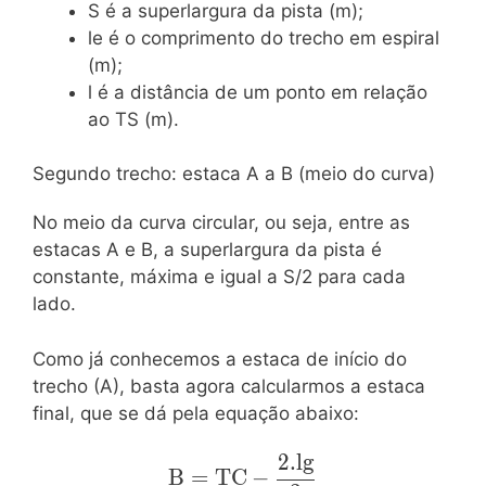
S é a superlargura da pista (m);
le é o comprimento do trecho em espiral
(m);
l é a distância de um ponto em relação
ao TS (m).
Segundo trecho: estaca A a B (meio do curva)
No meio da curva circular, ou seja, entre as
estacas A e B, a superlargura da pista é
constante, máxima e igual a S/2 para cada
lado.
Como já conhecemos a estaca de início do
trecho (A), basta agora calcularmos a estaca
final, que se dá pela equação abaixo:
2
.
l
g
\mathrm{B=TC-
B
=
T
C
−