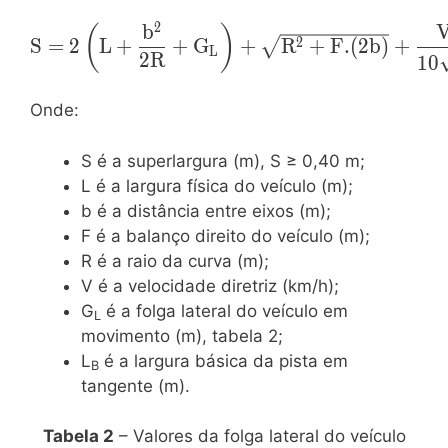
2
b
\mathrm{S=2\left(L+\dfrac{b^2}
(
)
S
=
2
L
+
+
G
+
R
+
F
.
(
2
b
)
+
2
L
{2R}+G_L\right)+\sqrt{R^2+F.
2
R
1
0
(2b)}+\dfrac{V}{10\sqrt{R}}-R-
L_B}
Onde:
S é a superlargura (m), S ≥ 0,40 m;
L é a largura física do veículo (m);
b é a distância entre eixos (m);
F é a balanço direito do veículo (m);
R é a raio da curva (m);
V é a velocidade diretriz (km/h);
G
é a folga lateral do veículo em
L
movimento (m), tabela 2;
L
é a largura básica da pista em
B
tangente (m).
Tabela 2
– Valores da folga lateral do veículo