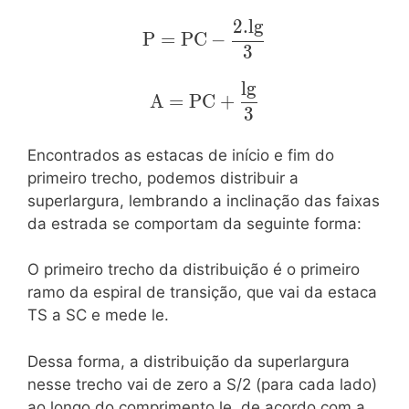
2
.
l
g
\mathrm{P=PC-
P
=
P
C
−
\dfrac{2.lg}{3}}
3
l
g
\mathrm{A=PC+\dfrac{lg}
A
=
P
C
+
{3}}
3
Encontrados as estacas de início e fim do
primeiro trecho, podemos distribuir a
superlargura, lembrando a inclinação das faixas
da estrada se comportam da seguinte forma:
O primeiro trecho da distribuição é o primeiro
ramo da espiral de transição, que vai da estaca
TS a SC e mede le.
Dessa forma, a distribuição da superlargura
nesse trecho vai de zero a S/2 (para cada lado)
ao longo do comprimento le, de acordo com a