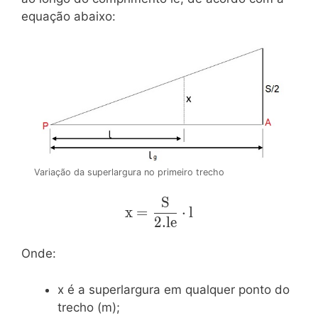
equação abaixo:
Variação da superlargura no primeiro trecho
S
\mathrm{x=\dfrac{S}
x
=
⋅
l
{2.le}\cdot{l}}
2
.
l
e
Onde:
x é a superlargura em qualquer ponto do
trecho (m);