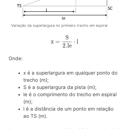
Variação da superlargura no primeiro trecho em espiral
S
\mathrm{x=\dfrac{S}
x
=
⋅
l
{2.le}\cdot{l}}
2
.
l
e
Onde:
x é a superlargura em qualquer ponto do
trecho (m);
S é a superlargura da pista (m);
le é o comprimento do trecho em espiral
(m);
l é a distância de um ponto em relação
ao TS (m).