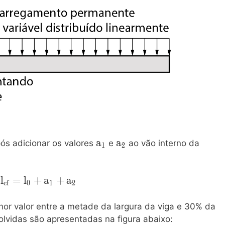
\mathrm{a_1}
a
\mathrm{a_2}
a
pós adicionar os valores
e
ao vão interno da
1
2
\mathrm{l_{ef}
l
=
l
+
a
+
a
e
f
0
1
2
= l_0 + a_1 +
a_2}
or valor entre a metade da largura da viga e 30% da
volvidas são apresentadas na figura abaixo: