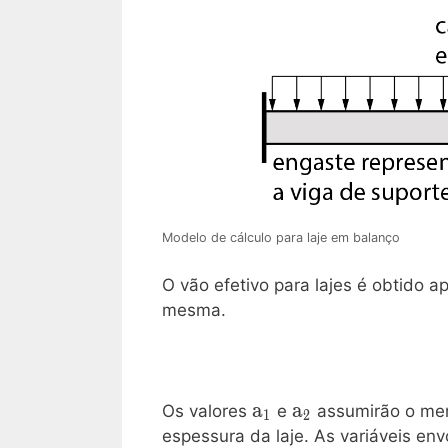
Modelo de cálculo para laje em balanço
O vão efetivo para lajes é obtido a
mesma.
\mathrm{a_1}
a
\mathrm{a_2}
a
Os valores
e
assumirão o men
1
2
espessura da laje. As variáveis en