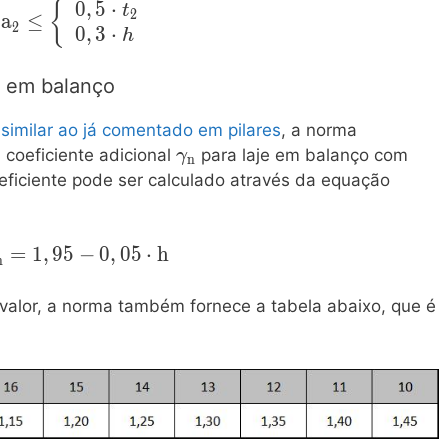
\begin{array}
0
,
5
⋅
\mathrm {
{
t
2
a
≤
{ll} 0,5 \cdot
2
a_2 \leq \left\
0
,
3
⋅
h
t_1 \\ 0,3
{
\cdot h
\begin{array}
je em balanço
\end{array}
{ll} 0,5 \cdot
\right. }
t_2 \\ 0,3
,
similar ao já comentado em pilares
, a norma
\cdot h
\mathrm{\gamma_n}
coeficiente adicional
para laje em balanço com
γ
n
\end{array}
oeficiente pode ser calculado através da equação
\right. }
mathrm{\gamma_n
=
1
,
9
5
−
0
,
0
5
⋅
h
n
 1,95-0,05 \cdot h}
 valor, a norma também fornece a tabela abaixo, que é