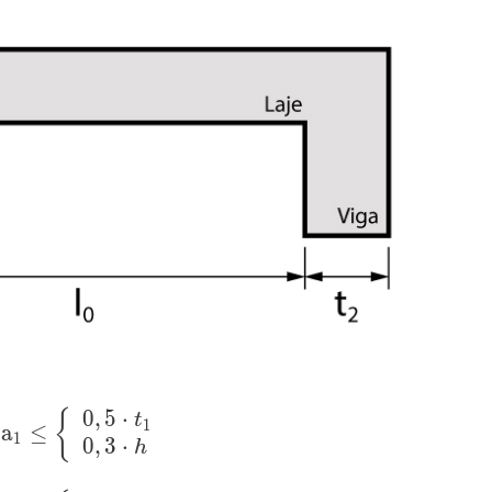
0
,
5
⋅
\mathrm {
{
t
1
a
≤
1
a_1 \leq \left\
0
,
3
⋅
h
{